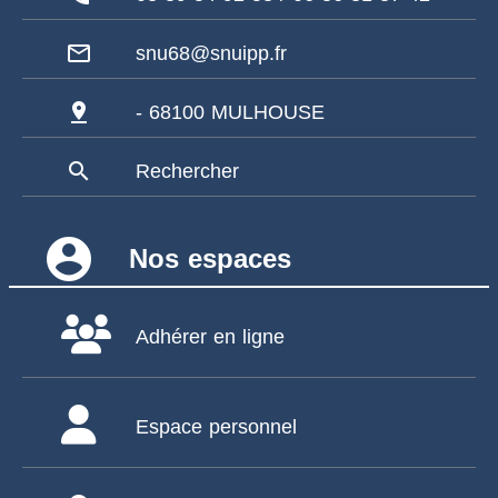
mail_outline
snu68@snuipp.fr
pin_drop
- 68100 MULHOUSE
search
Rechercher
account_circle
Nos espaces
Adhérer en ligne
Espace personnel