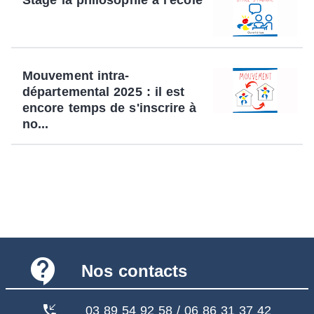
Mouvement intra-
départemental 2025 : il est
encore temps de s'inscrire à
no...
contact_support
Nos contacts
phone_callback
03 89 54 92 58 / 06 86 31 37 42