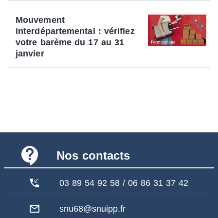
Mouvement
interdépartemental : vérifiez
votre barème du 17 au 31
janvier
contact_support
Nos contacts
phone_callback
03 89 54 92 58 / 06 86 31 37 42
mail_outline
snu68@snuipp.fr