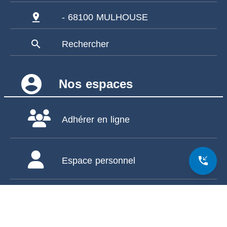
pin_drop
- 68100 MULHOUSE
search
Rechercher
account_circle
Nos espaces
Adhérer en ligne
phone_callback
Espace personnel
Espace école