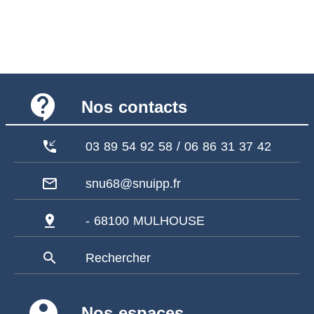
contact_support
Nos contacts
phone_callback
03 89 54 92 58 / 06 86 31 37 42
mail_outline
snu68@snuipp.fr
pin_drop
- 68100 MULHOUSE
search
Rechercher
account_circle
Nos espaces