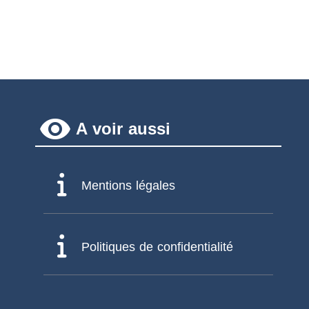
remove_red_eye
A voir aussi
Mentions légales
Politiques de confidentialité