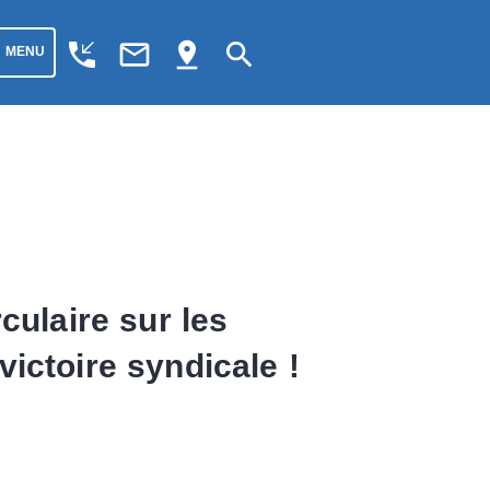
phone_callback
mail_outline
pin_drop
search
MENU
culaire sur les
ictoire syndicale !