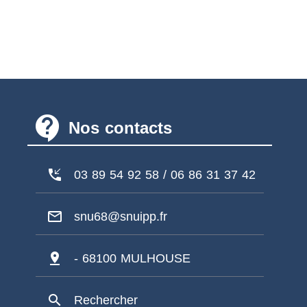
contact_support
Nos contacts
phone_callback
03 89 54 92 58 / 06 86 31 37 42
mail_outline
snu68@snuipp.fr
pin_drop
- 68100 MULHOUSE
search
Rechercher