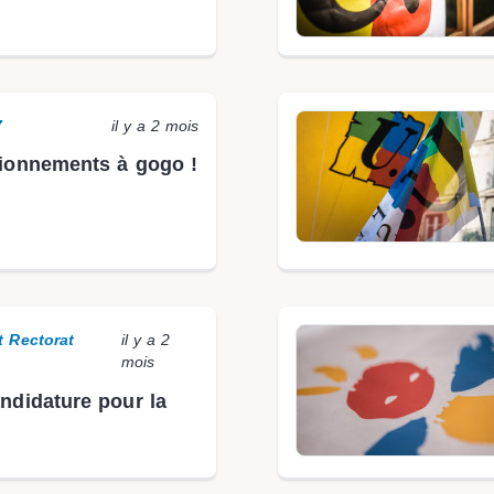
7
il y a 2 mois
ionnements à gogo !
t Rectorat
il y a 2
mois
ndidature pour la