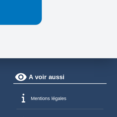
remove_red_eye
A voir aussi
Mentions légales