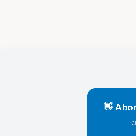
👋 Abon
Ch