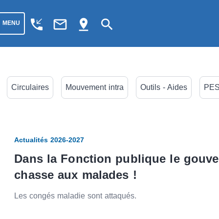
phone_callback
mail_outline
pin_drop
search
MENU
Circulaires
Mouvement intra
Outils - Aides
PES
Actualités 2026-2027
Dans la Fonction publique le gouver
chasse aux malades !
Les congés maladie sont attaqués.