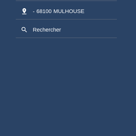
pin_drop
- 68100 MULHOUSE
search
Rechercher