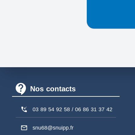
contact_support
Nos contacts
phone_callback
03 89 54 92 58 / 06 86 31 37 42
mail_outline
snu68@snuipp.fr